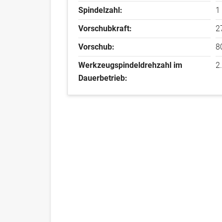
Spindelzahl:
1
Vorschubkraft:
2
Vorschub:
8
Werkzeugspindeldrehzahl im
2
Dauerbetrieb:
Werkzeugspindeldrehzahl im
5
Intervallbetrieb: