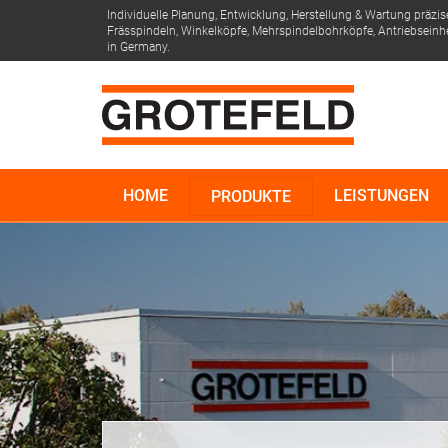
Individuelle Planung, Entwicklung, Herstellung & Wartung präzis
Frässpindeln, Winkelköpfe, Mehrspindelbohrköpfe, Antriebseinh
in Germany.
HOME
LEISTUNGEN
PRODUKTE