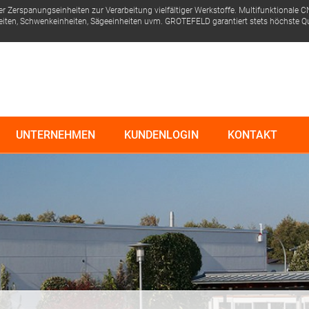
er Zerspanungseinheiten zur Verarbeitung vielfältiger Werkstoffe.
Multifunktionale C
eiten, Schwenkeinheiten, Sägeeinheiten uvm.
GROTEFELD garantiert stets höchste Qual
UNTERNEHMEN
KUNDENLOGIN
KONTAKT