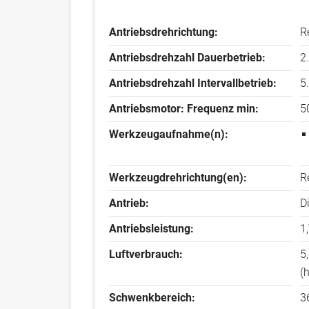
a
k
b
t
Antriebsdrehrichtung:
i
R
s
v
Antriebsdrehzahl Dauerbetrieb:
2
e
r
Antriebsdrehzahl Intervallbetrieb:
5
R
e
Antriebsmotor: Frequenz min:
5
i
t
Werkzeugaufnahme(n):
e
r
)
Werkzeugdrehrichtung(en):
R
Antrieb:
D
Antriebsleistung:
1
Luftverbrauch:
5,
(
Schwenkbereich:
3