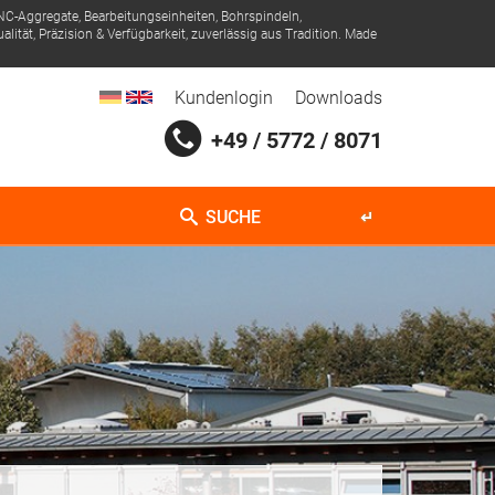
NC-Aggregate, Bearbeitungseinheiten, Bohrspindeln,
ität, Präzision & Verfügbarkeit, zuverlässig aus Tradition. Made
Kundenlogin
Downloads
+49 / 5772 / 8071