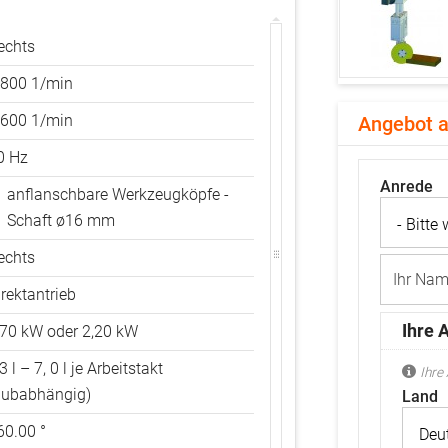
echts
.800 1/min
.600 1/min
Angebot a
0 Hz
Anrede
anflanschbare Werkzeugköpfe -
Schaft ø16 mm
echts
A
u
irektantrieb
f
w
Ihre 
,70 kW oder 2,20 kW
e
l
3 l – 7, 0 l je Arbeitstakt
c
Ihre
h
hubabhängig)
A
Land
e
n
s
s
60.00 °
P
c