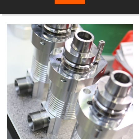
fraessspindel-1.jpg