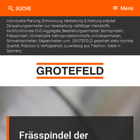
Menü
Individuelle Planung, Entwicklung, Herstellung & Wartung präziser
Zerspanungseinheiten zur Verarbeitung vielfältiger Werkstoffe.
Multifunktionale CNC-Aggregate, Bearbeitungseinheiten, Bohrspindeln,
Frässpindeln, Winkelköpfe, Mehrspindelbohrköpfe, Antriebseinheiten,
Schwenkeinheiten, Sägeeinheiten uvm.
GROTEFELD garantiert stets höchste
Qualität, Präzision & Verfügbarkeit, zuverlässig aus Tradition. Made in
Germany.
Frässpindel der