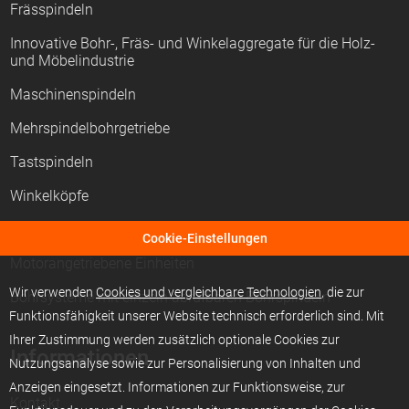
Frässpindeln
Innovative Bohr-, Fräs- und Winkelaggregate für die Holz-
und Möbelindustrie
Maschinenspindeln
Mehrspindelbohrgetriebe
Tastspindeln
Winkelköpfe
CNC-Aggregate
Cookie-Einstellungen
Motorangetriebene Einheiten
Wir verwenden
Cookies und vergleichbare Technologien
, die zur
Bohrsysteme mit einzeln abrufbaren Bohrspindeln
Funktionsfähigkeit unserer Website technisch erforderlich sind. Mit
Ihrer Zustimmung werden zusätzlich optionale Cookies zur
Informationen
Nutzungsanalyse sowie zur Personalisierung von Inhalten und
Anzeigen eingesetzt. Informationen zur Funktionsweise, zur
Kontakt