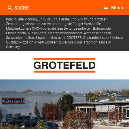
Menü
Individuelle Planung, Entwicklung, Herstellung & Wartung präziser
Zerspanungseinheiten zur Verarbeitung vielfältiger Werkstoffe.
Multifunktionale CNC-Aggregate, Bearbeitungseinheiten, Bohrspindeln,
Frässpindeln, Winkelköpfe, Mehrspindelbohrköpfe, Antriebseinheiten,
Schwenkeinheiten, Sägeeinheiten uvm.
GROTEFELD garantiert stets höchste
Qualität, Präzision & Verfügbarkeit, zuverlässig aus Tradition. Made in
Germany.