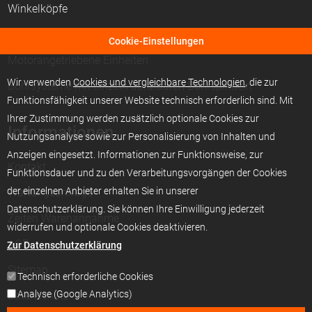
Winkelköpfe
CNC-Aggregate
Cookie-Einstellungen
Motorangetriebene Einheiten
Wir verwenden
Cookies und vergleichbare Technologien
, die zur
Bohrsysteme mit einzeln abrufbaren Bohrspindeln
Funktionsfähigkeit unserer Website technisch erforderlich sind. Mit
Ihrer Zustimmung werden zusätzlich optionale Cookies zur
Informationen
Nutzungsanalyse sowie zur Personalisierung von Inhalten und
Anzeigen eingesetzt. Informationen zur Funktionsweise, zur
Kontakt
Funktionsdauer und zu den Verarbeitungsvorgängen der Cookies
der einzelnen Anbieter erhalten Sie in unserer
Wartungsanfrage
Datenschutzerklärung. Sie können Ihre Einwilligung jederzeit
Zeiten Warenannahme
widerrufen und optionale Cookies deaktivieren.
AGB
Zur Datenschutzerklärung
Sitemap
Technisch erforderliche Cookies
Analyse (Google Analytics)
Datenschutz