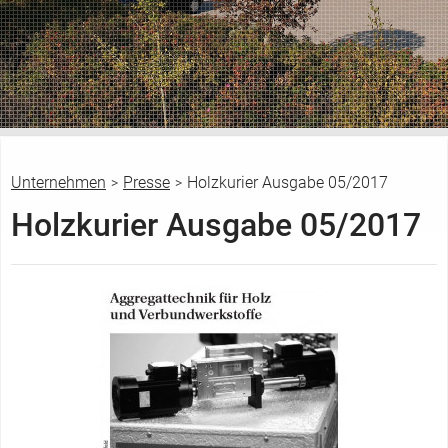
Unternehmen
Presse
Holzkurier Ausgabe 05/2017
>
>
S
Holzkurier Ausgabe 05/2017
i
e
s
i
n
d
h
i
e