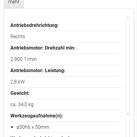
mehr
b
t
i
s
v
e
Antriebsdrehrichtung:
r
R
Rechts
e
i
Antriebsmotor: Drehzahl min:
t
e
2.800 1/min
r
)
Antriebsmotor: Leistung:
2,8 kW
Gewicht:
ca. 34,0 kg
Werkzeugaufnahme(n):
ø30h6 x 50mm