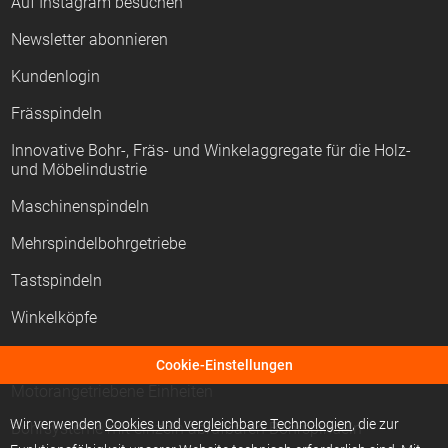
Auf Instagram besuchen
Newsletter abonnieren
Kundenlogin
Frässpindeln
Innovative Bohr-, Fräs- und Winkelaggregate für die Holz-
und Möbelindustrie
Maschinenspindeln
Mehrspindelbohrgetriebe
Tastspindeln
Winkelköpfe
CNC-Aggregate
Cookie-Einstellungen
Motorangetriebene Einheiten
Wir verwenden
Cookies und vergleichbare Technologien
, die zur
Bohrsysteme mit einzeln abrufbaren Bohrspindeln