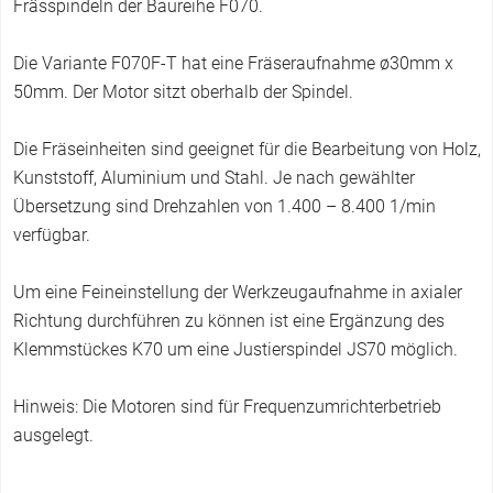
h
Frässpindeln der Baureihe F070.
i
e
Die Variante F070F-T hat eine Fräseraufnahme ø30mm x
r
50mm. Der Motor sitzt oberhalb der Spindel.
Die Fräseinheiten sind geeignet für die Bearbeitung von Holz,
Kunststoff, Aluminium und Stahl. Je nach gewählter
Übersetzung sind Drehzahlen von 1.400 – 8.400 1/min
verfügbar.
Um eine Feineinstellung der Werkzeugaufnahme in axialer
Richtung durchführen zu können ist eine Ergänzung des
Klemmstückes K70 um eine Justierspindel JS70 möglich.
Hinweis: Die Motoren sind für Frequenzumrichterbetrieb
ausgelegt.