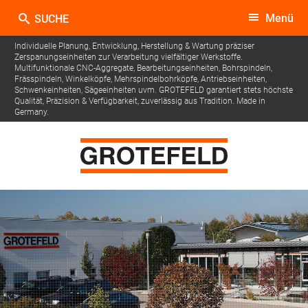
Menü
Individuelle Planung, Entwicklung, Herstellung & Wartung präziser
Zerspanungseinheiten zur Verarbeitung vielfältiger Werkstoffe.
Multifunktionale CNC-Aggregate, Bearbeitungseinheiten, Bohrspindeln,
Frässpindeln, Winkelköpfe, Mehrspindelbohrköpfe, Antriebseinheiten,
Schwenkeinheiten, Sägeeinheiten uvm.
GROTEFELD garantiert stets höchste
Qualität, Präzision & Verfügbarkeit, zuverlässig aus Tradition. Made in
Germany.