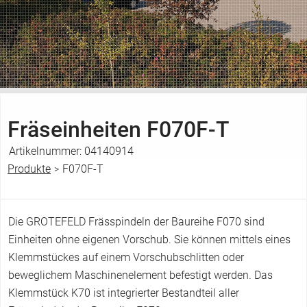
Fräseinheiten
F070F-T
Artikelnummer:
04140914
Produkte
F070F-T
>
S
i
e
Die GROTEFELD Frässpindeln der Baureihe F070 sind
s
Einheiten ohne eigenen Vorschub. Sie können mittels eines
i
Klemmstückes auf einem Vorschubschlitten oder
n
beweglichem Maschinenelement befestigt werden. Das
d
Klemmstück K70 ist integrierter Bestandteil aller