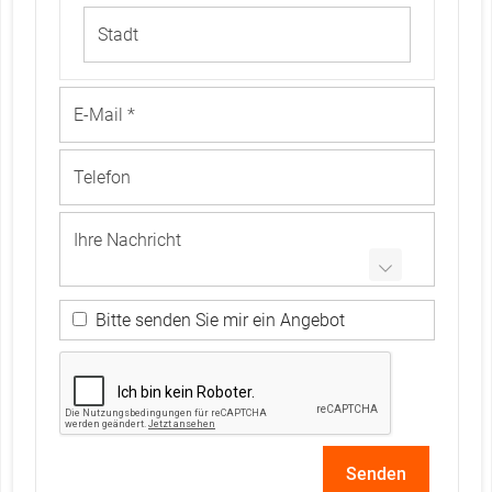
s
i
c
h
d
i
e
A
n
f
r
a
g
e
?
Bitte senden Sie mir ein Angebot