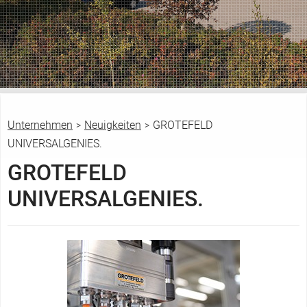
Unternehmen
Neuigkeiten
GROTEFELD
>
>
S
UNIVERSALGENIES.
i
GROTEFELD
e
s
UNIVERSALGENIES.
i
n
d
h
i
e