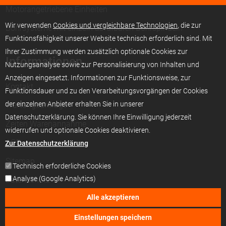
Motorangetriebene Einheiten
Wir verwenden
Cookies und vergleichbare Technologien
, die zur
Bohrsysteme mit einzeln abrufbaren Bohrspindeln
Funktionsfähigkeit unserer Website technisch erforderlich sind. Mit
Ihrer Zustimmung werden zusätzlich optionale Cookies zur
Informationen
Nutzungsanalyse sowie zur Personalisierung von Inhalten und
Anzeigen eingesetzt. Informationen zur Funktionsweise, zur
Kontakt
Funktionsdauer und zu den Verarbeitungsvorgängen der Cookies
der einzelnen Anbieter erhalten Sie in unserer
Wartungsanfrage
Datenschutzerklärung. Sie können Ihre Einwilligung jederzeit
Zeiten Warenannahme
widerrufen und optionale Cookies deaktivieren.
AGB
Zur Datenschutzerklärung
Sitemap
Technisch erforderliche Cookies
Analyse (Google Analytics)
Datenschutz
Alle akzeptieren
Cookie-Einstellungen
Impressum
Einstellungen speichern