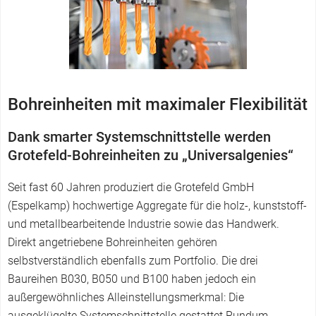
r
Bohreinheiten mit maximaler Flexibilität
Dank smarter Systemschnittstelle werden
Grotefeld-Bohreinheiten zu „Universalgenies“
Seit fast 60 Jahren produziert die Grotefeld GmbH
(Espelkamp) hochwertige Aggregate für die holz-, kunststoff-
und metallbearbeitende Industrie sowie das Handwerk.
Direkt angetriebene Bohreinheiten gehören
selbstverständlich ebenfalls zum Portfolio. Die drei
Baureihen B030, B050 und B100 haben jedoch ein
außergewöhnliches Alleinstellungsmerkmal: Die
ausgeklügelte Systemschnittstelle gestattet Rundum-