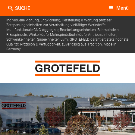
Menü
Individuelle Planung, Entwicklung, Herstellung & Wartung präziser
Zerspanungseinheiten zur Verarbeitung vielfältiger Werkstoffe.
Multifunktionale CNC-Aggregate, Bearbeitungseinheiten, Bohrspindeln,
Frässpindeln, Winkelköpfe, Mehrspindelbohrköpfe, Antriebseinheiten,
Schwenkeinheiten, Sägeeinheiten uvm.
GROTEFELD garantiert stets höchste
Qualität, Präzision & Verfügbarkeit, zuverlässig aus Tradition. Made in
Germany.